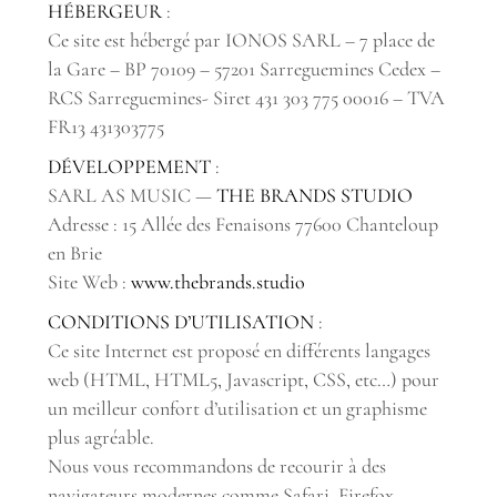
HÉBERGEUR
:
Ce site est hébergé par IONOS SARL – 7 place de
la Gare – BP 70109 – 57201 Sarreguemines Cedex –
RCS Sarreguemines- Siret 431 303 775 00016 – TVA
FR13 431303775
DÉVELOPPEMENT
:
SARL AS MUSIC —
THE BRANDS STUDIO
Adresse : 15 Allée des Fenaisons 77600 Chanteloup
en Brie
Site Web :
www.thebrands.studio
CONDITIONS D’UTILISATION
:
Ce site Internet est proposé en différents langages
web (HTML, HTML5, Javascript, CSS, etc…) pour
un meilleur confort d’utilisation et un graphisme
plus agréable.
Nous vous recommandons de recourir à des
navigateurs modernes comme Safari, Firefox,