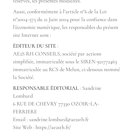
réserves, les présentes modalités.
Aussi, conformément à l’article n°6 de la Loi
n°2004-575 du 21 Juin 2004 pour la confiance dans
l’économie numérique, les responsables du présent
site Internet sont :
ÉDITEUR DU SITE
:
AE2S RH CONSEILS, société par actions
simplifiée, immatriculée sous le SIREN 921772463
immatriculée au RCS de Melun, ci-dessous nommé
la Société.
RESPONSABLE ÉDITORIAL
: Sandrine
Lombard
6 RUE DE CHEVRY 77330 OZOIR-LA-
FERRIERE
Email : sandrine.lombard@ae2srh.fr
Site Web : https://ae2srh.fr/